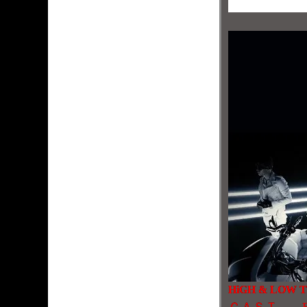
HiGH & LOW T
ＣＡＳＴ EXILE